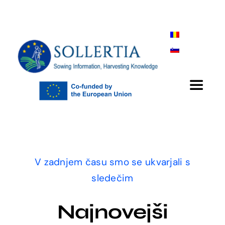
Skip
to
content
Toggle
Navigat
Domov
Projekt
V zadnjem času smo se ukvarjali s
sledečim
Rezultati
Najnovejši
Partnerji