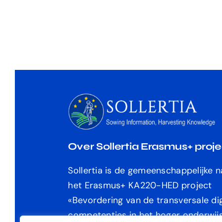
Over Sollertia Erasmus+ proje
Sollertia is de gemeenschappelijke 
het Erasmus+ KA220-HED project
«
Bevordering van de transversale dig
competenties in het hoger
onderwij