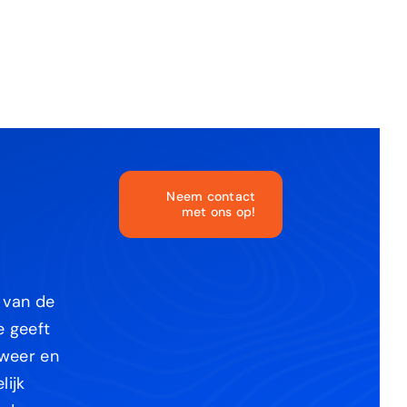
Neem contact
met ons op!
n van de
e geeft
 weer en
lijk