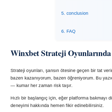
5. conclusion
6. FAQ
Winxbet Strateji Oyunlarında
Strateji oyunları, şansın ötesine geçen bir tat ver
bazen kazanıyorum, bazen öğreniyorum. Bu yazıda,
— kumar her zaman risk taşır.
Hızlı bir başlangıç için, eğer platforma bakmayı 
deneyimi hakkında hemen fikir edinebilirsiniz.