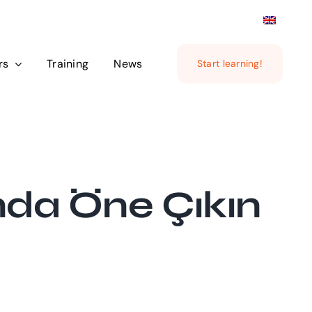
rs
Training
News
Start learning!
ında Öne Çıkın