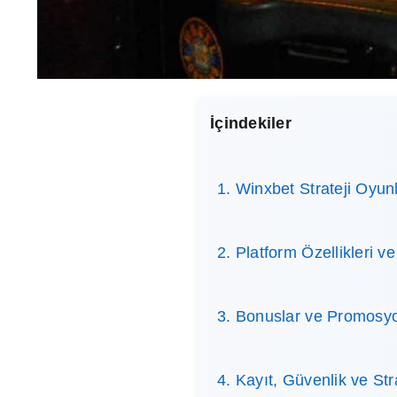
İçindekiler
1. Winxbet Strateji Oyun
2. Platform Özellikleri 
3. Bonuslar ve Promosyo
4. Kayıt, Güvenlik ve Stra