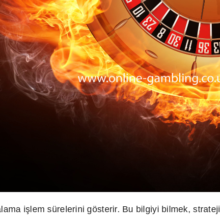
ama işlem sürelerini gösterir. Bu bilgiyi bilmek, stratej