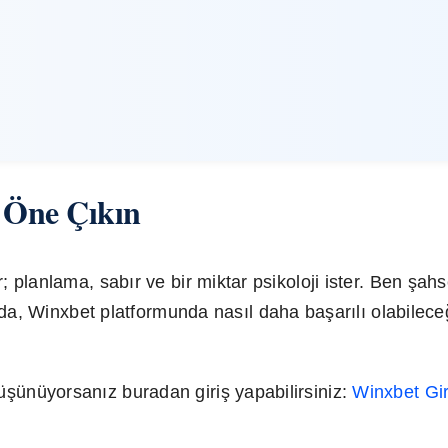
 Öne Çıkın
ir; planlama, sabır ve bir miktar psikoloji ister. Ben şah
 Winxbet platformunda nasıl daha başarılı olabileceğin
düşünüyorsanız buradan giriş yapabilirsiniz:
Winxbet Gir