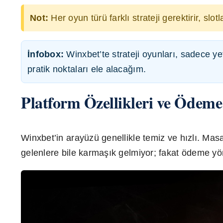
Not:
Her oyun türü farklı strateji gerektirir, slo
İnfobox:
Winxbet’te strateji oyunları, sadece y
pratik noktaları ele alacağım.
Platform Özellikleri ve Ödeme
Winxbet’in arayüzü genellikle temiz ve hızlı. Masa
gelenlere bile karmaşık gelmiyor; fakat ödeme y