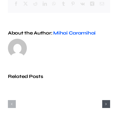
Facebook
X
Reddit
LinkedIn
WhatsApp
Tumblr
Pinterest
Vk
Xing
Email
About the Author:
Mihai Caramihai
Explore
Related Posts
the
Excitem
Mobiilipelaamisen
‒
tulevaisuus
A
–
Journey
Ota
Through