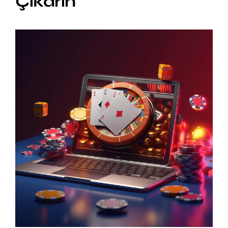
Çıkarın