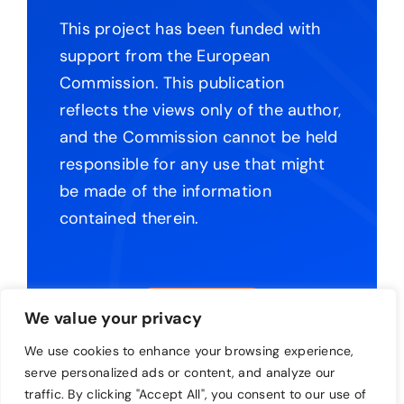
This project has been funded with
support from the European
Commission. This publication
reflects the views only of the author,
and the Commission cannot be held
responsible for any use that might
be made of the information
contained therein.
Contact us!
We value your privacy
© Copyright 2026 | FTDCHE consortium | All
We use cookies to enhance your browsing experience,
Rights Reserved | Powered by
WordPress
serve personalized ads or content, and analyze our
traffic. By clicking "Accept All", you consent to our use of