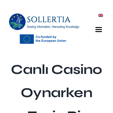
Skip
to
content
Toggle
Navigat
Home
Canlı Casino
Digital Competences
Results
Oynarken
Partners