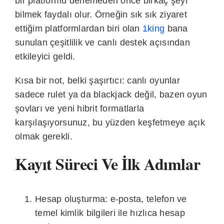
bir platformu denemeden önce birkaç şeyi
bilmek faydalı olur. Örneğin sık sık ziyaret
ettiğim platformlardan biri olan
1king
bana
sunulan çeşitlilik ve canlı destek açısından
etkileyici geldi.
Kısa bir not, belki şaşırtıcı: canlı oyunlar
sadece rulet ya da blackjack değil, bazen oyun
şovları ve yeni hibrit formatlarla
karşılaşıyorsunuz, bu yüzden keşfetmeye açık
olmak gerekli.
Kayıt Süreci Ve İlk Adımlar
Hesap oluşturma: e-posta, telefon ve
temel kimlik bilgileri ile hızlıca hesap