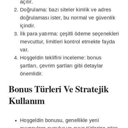
açılır.
Doğrulama: bazı siteler kimlik ve adres
doğrulaması ister, bu normal ve güvenlik
içindir.
İlk para yatırma: çeşitli ödeme seçenekleri
mevcuttur, limitleri kontrol etmekte fayda
var.
Hoşgeldin teklifini inceleme: bonus
şartları, çevrim şartları gibi detaylar
önemlidir.
Bonus Türleri Ve Stratejik
Kullanım
Hoşgeldin bonusu, genellikle yeni