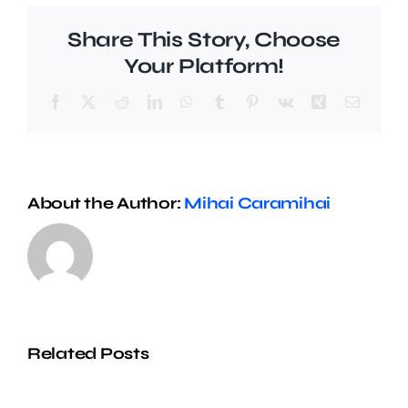
Share This Story, Choose
Your Platform!
Facebook
X
Reddit
LinkedIn
WhatsApp
Tumblr
Pinterest
Vk
Xing
Email
About the Author:
Mihai Caramihai
Explore
Related Posts
the
Excitem