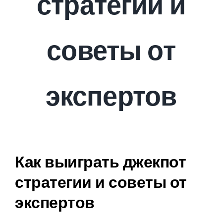
стратегии и
Training
News
советы от
экспертов
Как выиграть джекпот
стратегии и советы от
экспертов