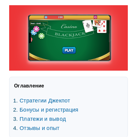
Оглавление
Стратегии Джекпот
Бонусы и регистрация
Платежи и вывод
Отзывы и опыт