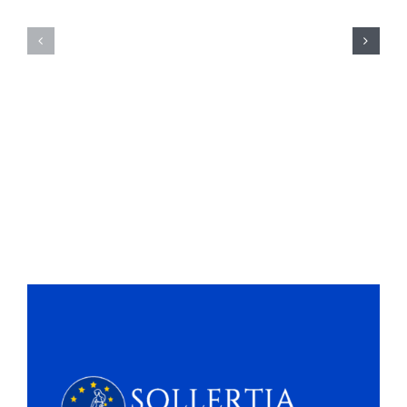
Mobiilipelaamisen
‒
tulevaisuus
A
–
Journey
Ota
Through
digiloikka
Slots
and
Table
Games