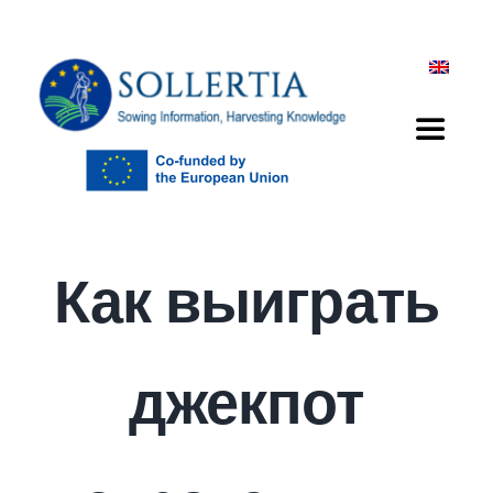
Skip
to
content
Toggle
Navigat
Home
Как выиграть
Digital Competences
Results
джекпот
Partners