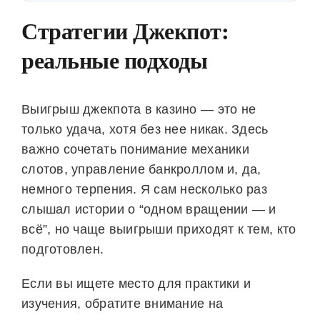
Стратегии Джекпот:
реальные подходы
Выигрыш джекпота в казино — это не
только удача, хотя без нее никак. Здесь
важно сочетать понимание механики
слотов, управление банкроллом и, да,
немного терпения. Я сам несколько раз
слышал истории о “одном вращении — и
всё”, но чаще выигрыши приходят к тем, кто
подготовлен.
Если вы ищете место для практики и
изучения, обратите внимание на