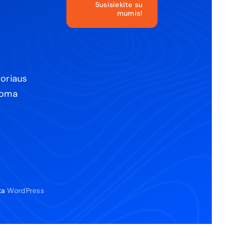
Susisiekite su
mumis!
toriaus
ikoma
gta
WordPress