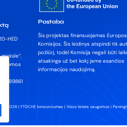
Pastaba
ktą
Šis projektas finansuojamas Europos
220-HED
Komisijos. Šis leidinys atspindi tik au
požiūrį, todėl Komisija negali būti la
e
moksle
“.
atsakinga už bet kokį jame esančios
sistemos
informacijos naudojimą.
00089861
isės 2026 | FTDCHE konsorciumas | Visos teisės saugomos | Paren