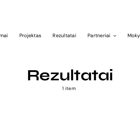
amai
Projektas
Rezultatai
Partneriai
Moky
Rezultatai
1 item