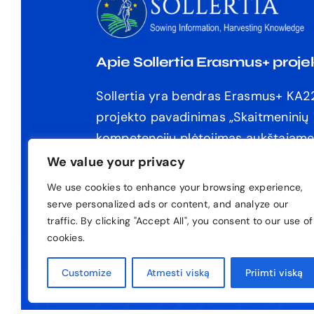
Apie Sollertia Erasmus+ proje
Sollertia yra bendras Erasmus+ KA
projekto pavadinimas „
Skaitmeninių
kompetencijų plėtojimas aukštajam
Tai taip pat yra mokymosi valdymo 
We value your privacy
(LMS) pavadinimas.
We use cookies to enhance your browsing experience,
Kodas:
2022-1-ES01-KA220-HED-0
serve personalized ads or content, and analyze our
traffic. By clicking "Accept All", you consent to our use of
cookies.
© Autorių te
Customize
Atmesti viską
Priimti viską